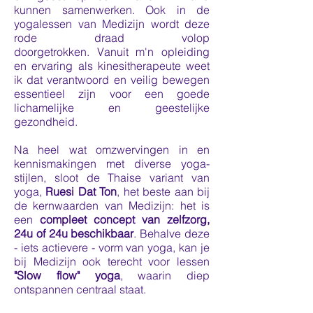
kunnen samenwerken. Ook in
de
yogalessen van Medizijn wordt deze
rode dr
aad volo
p
doorgetrokken.
Vanuit m'n opleiding
en ervaring als kinesitherapeute weet
ik dat verantwoord en veilig bewegen
essentieel zijn voor een goede
lichamelijke en geestelijke
gezond
heid.
Na heel wat omzwervingen in en
kennismakingen met diverse yoga-
stijlen, sloot de Thaise variant van
yoga,
Ruesi Dat Ton
, het beste aan bij
de kernwaarden van Medizijn: het is
een
compleet concept van zelfzorg,
24u of 24u beschikbaar
.
Behalve deze
- iets actievere -
vorm van yoga, kan je
bij Medizijn ook terecht voor lessen
"Slow flow
" yoga
, waarin diep
ontspannen centraal staat.​