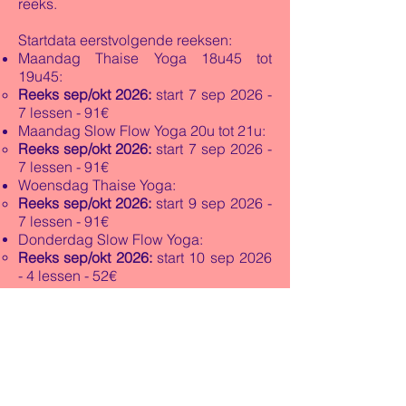
reeks.
S
tartdata eerstvolgende reeksen:
Maandag Thaise Yoga 18u45 tot
19u45:
Reeks sep/okt 2026:
start 7 sep 2026 -
7 lessen - 91€
Maandag Slow Flow Yoga 20u tot 21u:
Reeks
sep/okt 2026:
start 7 sep
2026 -
7 lessen - 91€
Woensdag Thaise Yoga:
Reeks
sep/okt 2026:
start 9 sep
2026 -
7 lessen - 91€
Donderdag Slow Flow Yoga:
Reeks sep/okt 2026:
start 10 sep 2026
- 4 lessen - 52€
Is een reeks reeds gestart, maar wil je
graag nog aansluiten? Stuur me even
een mailtje, want inschrijven via de
website is dan niet meer mogelijk.
Is er een reeks volzet en wil je toch